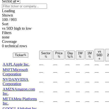
Sector
Loading
Shown
100 / 993
Sort
vs 50D high to low
Filters
none
Coverage
0 technical rows
vs
Sector
Price
Day
1W
1M
Ticker
50D
2
%
AAPL
Apple Inc.
—
—
—
—
—
—
—
MSFT
Microsoft
—
—
—
—
—
—
—
Corporation
NVDA
NVIDIA
—
—
—
—
—
—
—
Corporation
AMZN
Amazon.com
—
—
—
—
—
—
—
Inc.
META
Meta Platforms
—
—
—
—
—
—
—
Inc.
GOOGL
Alphabet Inc.