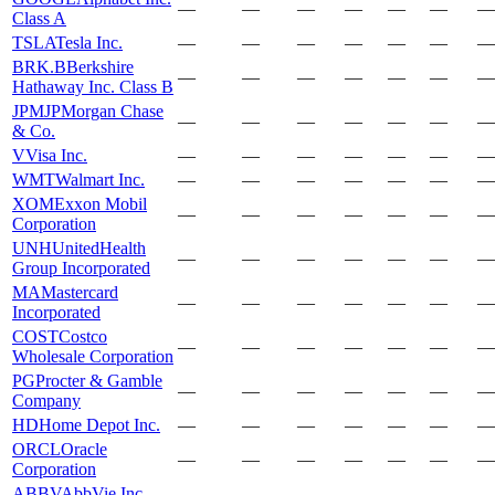
—
—
—
—
—
—
—
Class A
TSLA
Tesla Inc.
—
—
—
—
—
—
—
BRK.B
Berkshire
—
—
—
—
—
—
—
Hathaway Inc. Class B
JPM
JPMorgan Chase
—
—
—
—
—
—
—
& Co.
V
Visa Inc.
—
—
—
—
—
—
—
WMT
Walmart Inc.
—
—
—
—
—
—
—
XOM
Exxon Mobil
—
—
—
—
—
—
—
Corporation
UNH
UnitedHealth
—
—
—
—
—
—
—
Group Incorporated
MA
Mastercard
—
—
—
—
—
—
—
Incorporated
COST
Costco
—
—
—
—
—
—
—
Wholesale Corporation
PG
Procter & Gamble
—
—
—
—
—
—
—
Company
HD
Home Depot Inc.
—
—
—
—
—
—
—
ORCL
Oracle
—
—
—
—
—
—
—
Corporation
ABBV
AbbVie Inc.
—
—
—
—
—
—
—