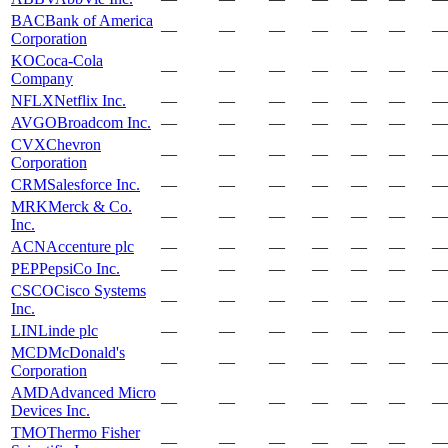
BAC
Bank of America
—
—
—
—
—
—
—
Corporation
KO
Coca-Cola
—
—
—
—
—
—
—
Company
NFLX
Netflix Inc.
—
—
—
—
—
—
—
AVGO
Broadcom Inc.
—
—
—
—
—
—
—
CVX
Chevron
—
—
—
—
—
—
—
Corporation
CRM
Salesforce Inc.
—
—
—
—
—
—
—
MRK
Merck & Co.
—
—
—
—
—
—
—
Inc.
ACN
Accenture plc
—
—
—
—
—
—
—
PEP
PepsiCo Inc.
—
—
—
—
—
—
—
CSCO
Cisco Systems
—
—
—
—
—
—
—
Inc.
LIN
Linde plc
—
—
—
—
—
—
—
MCD
McDonald's
—
—
—
—
—
—
—
Corporation
AMD
Advanced Micro
—
—
—
—
—
—
—
Devices Inc.
TMO
Thermo Fisher
—
—
—
—
—
—
—