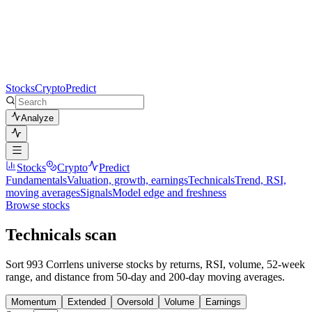
Stocks
Crypto
Predict
Analyze
Stocks
Crypto
Predict
Fundamentals
Valuation, growth, earnings
Technicals
Trend, RSI,
moving averages
Signals
Model edge and freshness
Browse stocks
Technicals scan
Sort 993 Corrlens universe stocks by returns, RSI, volume, 52-week
range, and distance from 50-day and 200-day moving averages.
Momentum
Extended
Oversold
Volume
Earnings