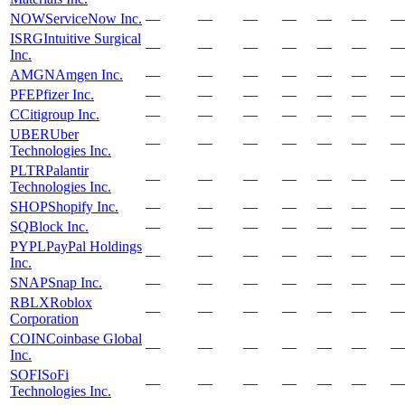
NOW
ServiceNow Inc.
—
—
—
—
—
—
—
ISRG
Intuitive Surgical
—
—
—
—
—
—
—
Inc.
AMGN
Amgen Inc.
—
—
—
—
—
—
—
PFE
Pfizer Inc.
—
—
—
—
—
—
—
C
Citigroup Inc.
—
—
—
—
—
—
—
UBER
Uber
—
—
—
—
—
—
—
Technologies Inc.
PLTR
Palantir
—
—
—
—
—
—
—
Technologies Inc.
SHOP
Shopify Inc.
—
—
—
—
—
—
—
SQ
Block Inc.
—
—
—
—
—
—
—
PYPL
PayPal Holdings
—
—
—
—
—
—
—
Inc.
SNAP
Snap Inc.
—
—
—
—
—
—
—
RBLX
Roblox
—
—
—
—
—
—
—
Corporation
COIN
Coinbase Global
—
—
—
—
—
—
—
Inc.
SOFI
SoFi
—
—
—
—
—
—
—
Technologies Inc.