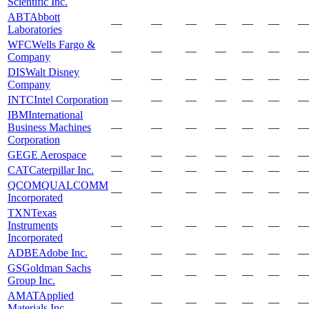
Scientific Inc.
ABT
Abbott
—
—
—
—
—
—
—
Laboratories
WFC
Wells Fargo &
—
—
—
—
—
—
—
Company
DIS
Walt Disney
—
—
—
—
—
—
—
Company
INTC
Intel Corporation
—
—
—
—
—
—
—
IBM
International
Business Machines
—
—
—
—
—
—
—
Corporation
GE
GE Aerospace
—
—
—
—
—
—
—
CAT
Caterpillar Inc.
—
—
—
—
—
—
—
QCOM
QUALCOMM
—
—
—
—
—
—
—
Incorporated
TXN
Texas
Instruments
—
—
—
—
—
—
—
Incorporated
ADBE
Adobe Inc.
—
—
—
—
—
—
—
GS
Goldman Sachs
—
—
—
—
—
—
—
Group Inc.
AMAT
Applied
—
—
—
—
—
—
—
Materials Inc.