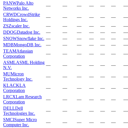
PANW
Palo Alto
—
—
—
—
—
—
—
Networks Inc.
CRWD
CrowdStrike
—
—
—
—
—
—
—
Holdings Inc.
ZS
Zscaler Inc.
—
—
—
—
—
—
—
DDOG
Datadog Inc.
—
—
—
—
—
—
—
SNOW
Snowflake Inc.
—
—
—
—
—
—
—
MDB
MongoDB Inc.
—
—
—
—
—
—
—
TEAM
Atlassian
—
—
—
—
—
—
—
Corporation
ASML
ASML Holding
—
—
—
—
—
—
—
N.V.
MU
Micron
—
—
—
—
—
—
—
Technology Inc.
KLAC
KLA
—
—
—
—
—
—
—
Corporation
LRCX
Lam Research
—
—
—
—
—
—
—
Corporation
DELL
Dell
—
—
—
—
—
—
—
Technologies Inc.
SMCI
Super Micro
—
—
—
—
—
—
—
Computer Inc.