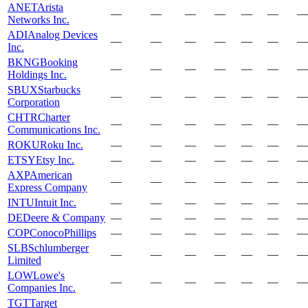
ANET
Arista
—
—
—
—
—
—
—
Networks Inc.
ADI
Analog Devices
—
—
—
—
—
—
—
Inc.
BKNG
Booking
—
—
—
—
—
—
—
Holdings Inc.
SBUX
Starbucks
—
—
—
—
—
—
—
Corporation
CHTR
Charter
—
—
—
—
—
—
—
Communications Inc.
ROKU
Roku Inc.
—
—
—
—
—
—
—
ETSY
Etsy Inc.
—
—
—
—
—
—
—
AXP
American
—
—
—
—
—
—
—
Express Company
INTU
Intuit Inc.
—
—
—
—
—
—
—
DE
Deere & Company
—
—
—
—
—
—
—
COP
ConocoPhillips
—
—
—
—
—
—
—
SLB
Schlumberger
—
—
—
—
—
—
—
Limited
LOW
Lowe's
—
—
—
—
—
—
—
Companies Inc.
TGT
Target