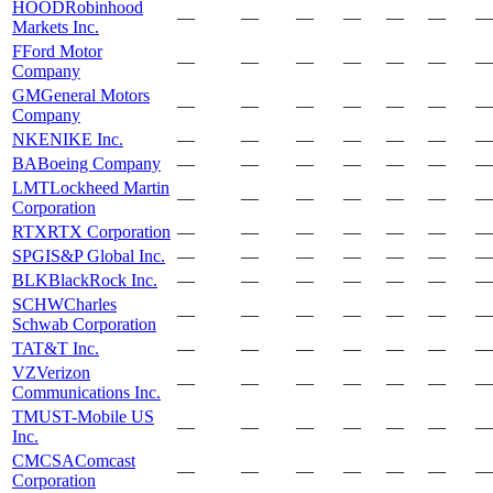
HOOD
Robinhood
—
—
—
—
—
—
—
Markets Inc.
F
Ford Motor
—
—
—
—
—
—
—
Company
GM
General Motors
—
—
—
—
—
—
—
Company
NKE
NIKE Inc.
—
—
—
—
—
—
—
BA
Boeing Company
—
—
—
—
—
—
—
LMT
Lockheed Martin
—
—
—
—
—
—
—
Corporation
RTX
RTX Corporation
—
—
—
—
—
—
—
SPGI
S&P Global Inc.
—
—
—
—
—
—
—
BLK
BlackRock Inc.
—
—
—
—
—
—
—
SCHW
Charles
—
—
—
—
—
—
—
Schwab Corporation
T
AT&T Inc.
—
—
—
—
—
—
—
VZ
Verizon
—
—
—
—
—
—
—
Communications Inc.
TMUS
T-Mobile US
—
—
—
—
—
—
—
Inc.
CMCSA
Comcast
—
—
—
—
—
—
—
Corporation